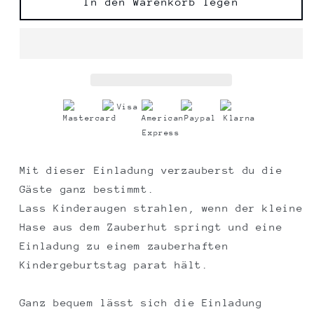
für
für
In den Warenkorb legen
Druckvorlage
Druckvorlage
Einladung
Einladung
Zauberhut
Zauberhut
mit
mit
Hase
Hase
Mit dieser Einladung verzauberst du die
Gäste ganz bestimmt.
Lass Kinderaugen strahlen, wenn der kleine
Hase aus dem Zauberhut springt und eine
Einladung zu einem zauberhaften
Kindergeburtstag parat hält.
Ganz bequem lässt sich die Einladung