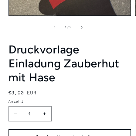
von
1
/
5
Druckvorlage
Einladung Zauberhut
mit Hase
Normaler
€3,90 EUR
Preis
Anzahl
Verringere
Erhöhe
die
die
Menge
Menge